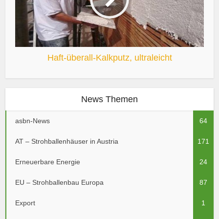
Haft-überall-Kalkputz, ultraleicht
News Themen
asbn-News
64
AT – Strohballenhäuser in Austria
171
Erneuerbare Energie
24
EU – Strohballenbau Europa
87
Export
1