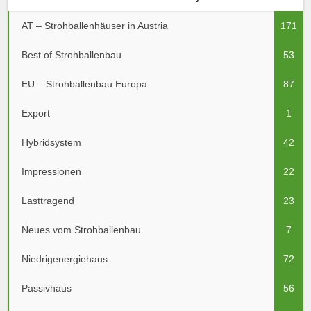
AT – Strohballenhäuser in Austria
171
Best of Strohballenbau
53
EU – Strohballenbau Europa
87
Export
1
Hybridsystem
42
Impressionen
22
Lasttragend
23
Neues vom Strohballenbau
7
Niedrigenergiehaus
72
Passivhaus
56