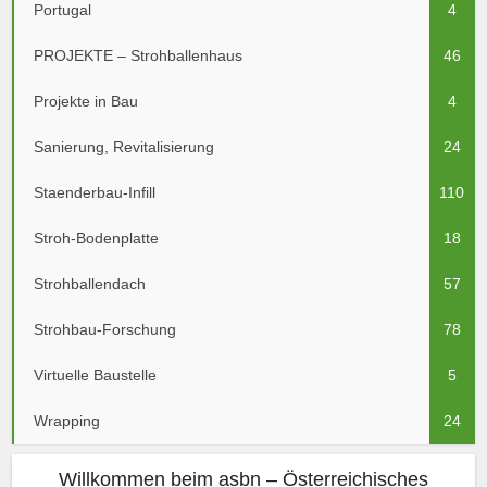
Portugal
4
PROJEKTE – Strohballenhaus
46
Projekte in Bau
4
Sanierung, Revitalisierung
24
Staenderbau-Infill
110
Stroh-Bodenplatte
18
Strohballendach
57
Strohbau-Forschung
78
Virtuelle Baustelle
5
Wrapping
24
Willkommen beim asbn – Österreichisches