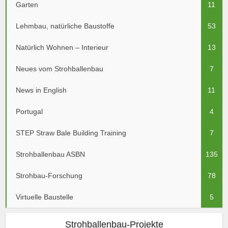
Garten
11
Lehmbau, natürliche Baustoffe
53
Natürlich Wohnen – Interieur
13
Neues vom Strohballenbau
7
News in English
11
Portugal
4
STEP Straw Bale Building Training
7
Strohballenbau ASBN
135
Strohbau-Forschung
78
Virtuelle Baustelle
5
Strohballenbau-Projekte