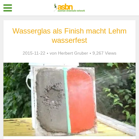
Wasserglas als Finish macht Lehm
wasserfest
2015-11-22
von
Herbert Gruber
9,267 Views