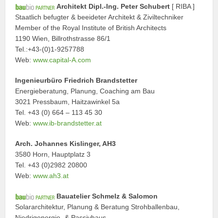
Architekt Dipl.-Ing. Peter Schubert
[ RIBA ]
Staatlich befugter & beeideter Architekt & Ziviltechniker
Member of the Royal Institute of British Architects
1190 Wien, Billrothstrasse 86/1
Tel.:+43-(0)1-9257788
Web:
www.capital-A.com
Ingenieurbüro Friedrich Brandstetter
Energieberatung, Planung, Coaching am Bau
3021 Pressbaum, Haitzawinkel 5a
Tel. +43 (0) 664 – 113 45 30
Web:
www.ib-brandstetter.at
Arch. Johannes Kislinger, AH3
3580 Horn, Hauptplatz 3
Tel. +43 (0)2982 20800
Web:
www.ah3.at
Bauatelier Schmelz & Salomon
Solararchitektur, Planung & Beratung Strohballenbau,
Niedrigenergie- & Passivhaus