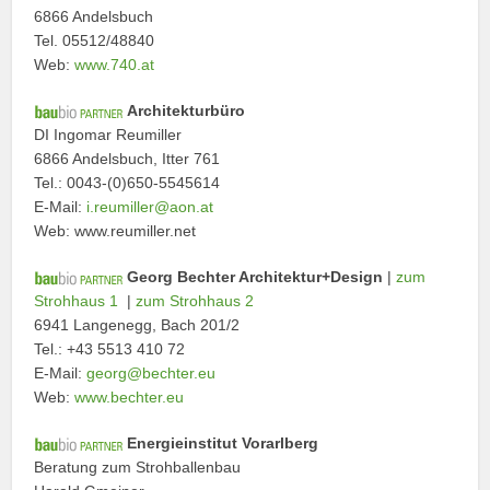
6866 Andelsbuch
Tel. 05512/48840
Web:
www.740.at
Architekturbüro
DI Ingomar Reumiller
6866 Andelsbuch, Itter 761
Tel.: 0043-(0)650-5545614
E-Mail:
i.reumiller@aon.at
Web: www.reumiller.net
Georg Bechter Architektur+Design
|
zum
Strohhaus 1
|
zum Strohhaus 2
6941 Langenegg, Bach 201/2
Tel.: +43 5513 410 72
E-Mail:
georg@bechter.eu
Web:
www.bechter.eu
Energieinstitut Vorarlberg
Beratung zum Strohballenbau