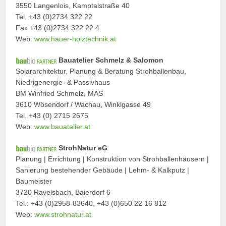
3550 Langenlois, Kamptalstraße 40
Tel. +43 (0)2734 322 22
Fax +43 (0)2734 322 22 4
Web:
www.hauer-holztechnik.at
Bauatelier Schmelz & Salomon
Solararchitektur, Planung & Beratung Strohballenbau,
Niedrigenergie- & Passivhaus
BM Winfried Schmelz, MAS
3610 Wösendorf / Wachau, Winklgasse 49
Tel. +43 (0) 2715 2675
Web:
www.bauatelier.at
StrohNatur eG
Planung | Errichtung | Konstruktion von Strohballenhäusern |
Sanierung bestehender Gebäude | Lehm- & Kalkputz |
Baumeister
3720 Ravelsbach, Baierdorf 6
Tel.: +43 (0)2958-83640, +43 (0)650 22 16 812
Web:
www.strohnatur.at