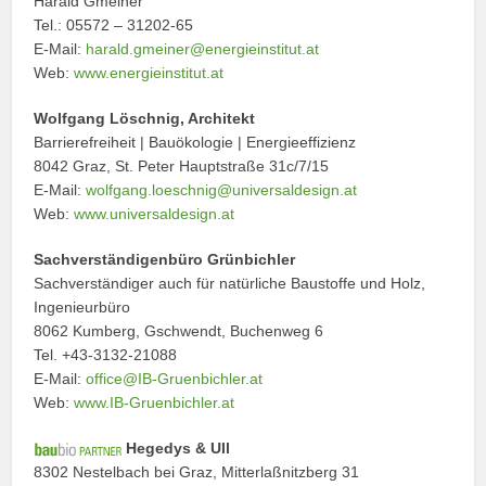
Harald Gmeiner
Tel.: 05572 – 31202-65
E-Mail:
harald.gmeiner@energieinstitut.at
Web:
www.energieinstitut.at
Wolfgang Löschnig, Architekt
Barrierefreiheit | Bauökologie | Energieeffizienz
8042 Graz, St. Peter Hauptstraße 31c/7/15
E-Mail:
wolfgang.loeschnig@universaldesign.at
Web:
www.universaldesign.at
Sachverständigenbüro Grünbichler
Sachverständiger auch für natürliche Baustoffe und Holz,
Ingenieurbüro
8062 Kumberg, Gschwendt, Buchenweg 6
Tel. +43-3132-21088
E-Mail:
office@IB-Gruenbichler.at
Web:
www.IB-Gruenbichler.at
Hegedys & Ull
8302 Nestelbach bei Graz, Mitterlaßnitzberg 31