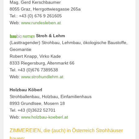
Mag. Gerd Kerschbaumer
8055 Graz, Herrgottwiesgasse 265a
Tel.: +43 (0) 676 9 261605
Web:
www.rundesleben.at
Stroh & Lehm
(Lasttragender) Strohbau, Lehmbau, ökologische Baustoffe,
Geomantie
Robert Knapp, Virko Kade
8333 Riegersburg, Altenmarkt 66
Tel. +43 (0)676 7389538
Web:
www.strohundlehm.at
Holzbau Köberl
Strohballenbau, Holzbau, Einfamilienhaus
8993 Grundlsee, Mosern 18
Tel. +43 (0)3622 52701
Web:
www.holzbau-koeberl.at
ZIMMEREIEN, die (auch) in Österreich Strohhäuser
bauen: