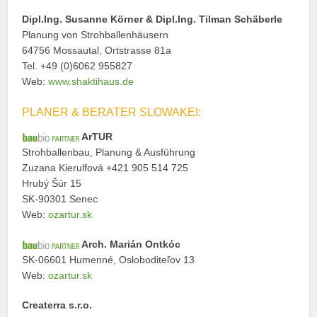
Dipl.Ing. Susanne Körner & Dipl.Ing. Tilman Schäberle
Planung von Strohballenhäusern
64756 Mossautal, Ortstrasse 81a
Tel. +49 (0)6062 955827
Web:
www.shaktihaus.de
PLANER & BERATER SLOWAKEI:
ArTUR
Strohballenbau, Planung & Ausführung
Zuzana Kierulfová +421 905 514 725
Hrubý Šúr 15
SK-90301 Senec
Web:
ozartur.sk
Arch. Marián Ontkóc
SK-06601 Humenné, Osloboditeľov 13
Web:
ozartur.sk
Createrra s.r.o.