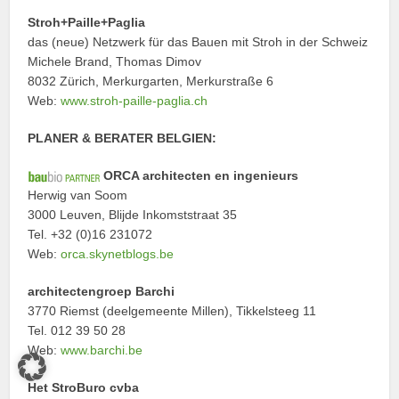
Stroh+Paille+Paglia
das (neue) Netzwerk für das Bauen mit Stroh in der Schweiz
Michele Brand, Thomas Dimov
8032 Zürich, Merkurgarten, Merkurstraße 6
Web:
www.stroh-paille-paglia.ch
PLANER & BERATER BELGIEN:
ORCA architecten en ingenieurs
Herwig van Soom
3000 Leuven, Blijde Inkomststraat 35
Tel. +32 (0)16 231072
Web:
orca.skynetblogs.be
architectengroep Barchi
3770 Riemst (deelgemeente Millen), Tikkelsteeg 11
Tel. 012 39 50 28
Web:
www.barchi.be
Het StroBuro cvba