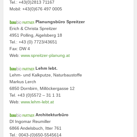
Tel.: +43(0)2813 71167
Mobil: +43(0)676 497 0005
Planungsbüro Spreitzer
Erich & Christa Spreitzer
4951 Polling, Aigelsberg 18
Tel.: +43 (0) 7723/43651
Fax: DW 4
Web:
www.spreitzer-planung.at
Lehm lebt.
Lehm- und Kalkputze, Naturbaustoffe
Markus Lerch
6850 Dornbirn, Millöckergasse 12
Tel. +43 (0)5572 – 31 1 31
Web:
www.lehm-lebt.at
Architekturbüro
DI Ingomar Reumiller
6866 Andelsbuch, Itter 761
Tel.: 0043-(0)650-5545614