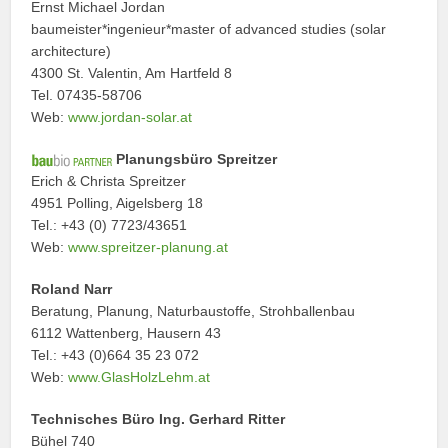
Ernst Michael Jordan
baumeister*ingenieur*master of advanced studies (solar
architecture)
4300 St. Valentin, Am Hartfeld 8
Tel. 07435-58706
Web:
www.jordan-solar.at
Planungsbüro Spreitzer
Erich & Christa Spreitzer
4951 Polling, Aigelsberg 18
Tel.: +43 (0) 7723/43651
Web:
www.spreitzer-planung.at
Roland Narr
Beratung, Planung, Naturbaustoffe, Strohballenbau
6112 Wattenberg, Hausern 43
Tel.: +43 (0)664 35 23 072
Web:
www.GlasHolzLehm.at
Technisches Büro Ing. Gerhard Ritter
Bühel 740