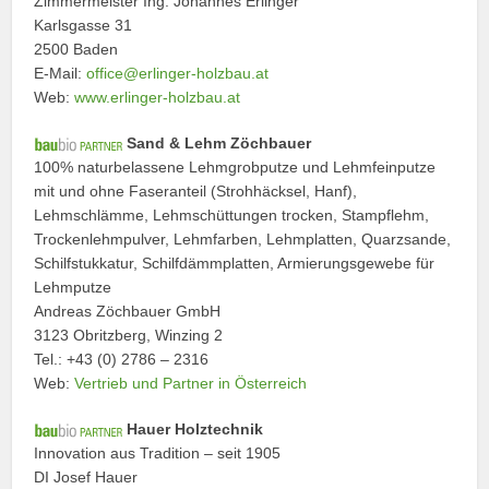
Zimmermeister Ing. Johannes Erlinger
Karlsgasse 31
2500 Baden
E-Mail:
office@erlinger-holzbau.at
Web:
www.erlinger-holzbau.at
Sand & Lehm Zöchbauer
100% naturbelassene Lehmgrobputze und Lehmfeinputze
mit und ohne Faseranteil (Strohhäcksel, Hanf),
Lehmschlämme, Lehmschüttungen trocken, Stampflehm,
Trockenlehmpulver, Lehmfarben, Lehmplatten, Quarzsande,
Schilfstukkatur, Schilfdämmplatten, Armierungsgewebe für
Lehmputze
Andreas Zöchbauer GmbH
3123 Obritzberg, Winzing 2
Tel.: +43 (0) 2786 – 2316
Web:
Vertrieb und Partner in Österreich
Hauer Holztechnik
Innovation aus Tradition – seit 1905
DI Josef Hauer