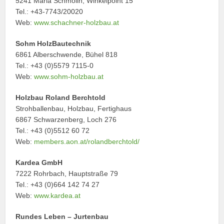
5241 Maria Schmolln, Winkelpoint 15
Tel.: +43-7743/20020
Web:
www.schachner-holzbau.at
Sohm HolzBautechnik
6861 Alberschwende, Bühel 818
Tel.: +43 (0)5579 7115-0
Web:
www.sohm-holzbau.at
Holzbau Roland Berchtold
Strohballenbau, Holzbau, Fertighaus
6867 Schwarzenberg, Loch 276
Tel.: +43 (0)5512 60 72
Web:
members.aon.at/rolandberchtold/
Kardea GmbH
7222 Rohrbach, Hauptstraße 79
Tel.: +43 (0)664 142 74 27
Web:
www.kardea.at
Rundes Leben – Jurtenbau