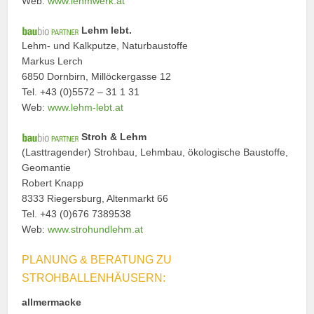
Web:
www.lehmwerk.at
Lehm lebt.
Lehm- und Kalkputze, Naturbaustoffe
Markus Lerch
6850 Dornbirn, Millöckergasse 12
Tel. +43 (0)5572 – 31 1 31
Web:
www.lehm-lebt.at
Stroh & Lehm
(Lasttragender) Strohbau, Lehmbau, ökologische Baustoffe,
Geomantie
Robert Knapp
8333 Riegersburg, Altenmarkt 66
Tel. +43 (0)676 7389538
Web:
www.strohundlehm.at
PLANUNG & BERATUNG ZU
STROHBALLENHÄUSERN:
allmermacke