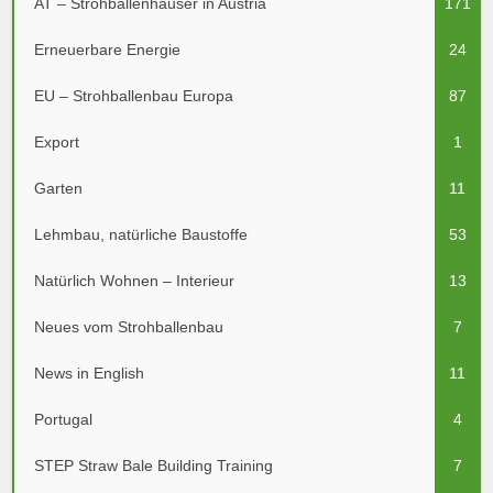
AT – Strohballenhäuser in Austria
171
Erneuerbare Energie
24
EU – Strohballenbau Europa
87
Export
1
Garten
11
Lehmbau, natürliche Baustoffe
53
Natürlich Wohnen – Interieur
13
Neues vom Strohballenbau
7
News in English
11
Portugal
4
STEP Straw Bale Building Training
7