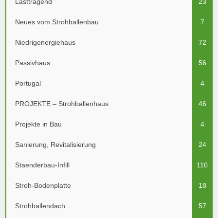
Lasttragend
23
Neues vom Strohballenbau
7
Niedrigenergiehaus
72
Passivhaus
56
Portugal
4
PROJEKTE – Strohballenhaus
46
Projekte in Bau
4
Sanierung, Revitalisierung
24
Staenderbau-Infill
110
Stroh-Bodenplatte
18
Strohballendach
57