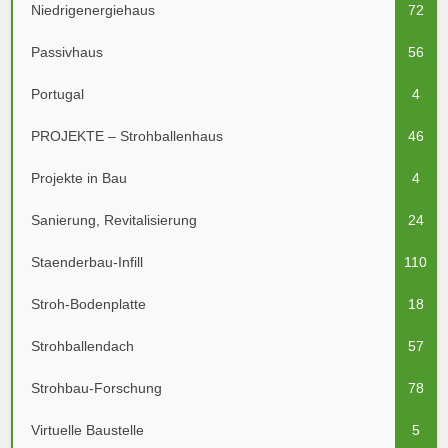
Niedrigenergiehaus
72
Passivhaus
56
Portugal
4
PROJEKTE – Strohballenhaus
46
Projekte in Bau
4
Sanierung, Revitalisierung
24
Staenderbau-Infill
110
Stroh-Bodenplatte
18
Strohballendach
57
Strohbau-Forschung
78
Virtuelle Baustelle
5