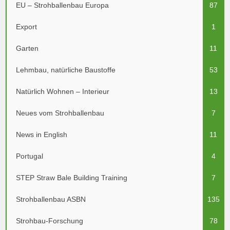
EU – Strohballenbau Europa
87
Export
1
Garten
11
Lehmbau, natürliche Baustoffe
53
Natürlich Wohnen – Interieur
13
Neues vom Strohballenbau
7
News in English
11
Portugal
4
STEP Straw Bale Building Training
7
Strohballenbau ASBN
135
Strohbau-Forschung
78