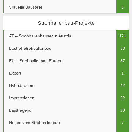
Virtuelle Baustelle
5
Strohballenbau-Projekte
AT – Strohballenhäuser in Austria
171
Best of Strohballenbau
53
EU – Strohballenbau Europa
87
Export
1
Hybridsystem
42
Impressionen
22
Lasttragend
23
Neues vom Strohballenbau
7