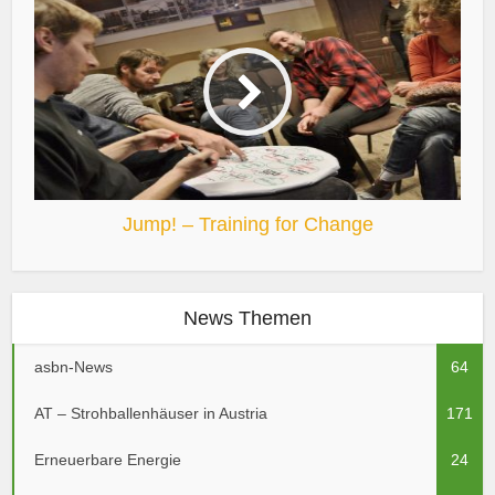
Jump! – Training for Change
News Themen
asbn-News
64
AT – Strohballenhäuser in Austria
171
Erneuerbare Energie
24