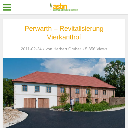
Perwarth – Revitalisierung
Vierkanthof
2011-02-24
von
Herbert Gruber
5,356 Views