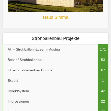
Haus Simma
Strohballenbau-Projekte
AT – Strohballenhäuser in Austria
171
Best of Strohballenbau
53
EU – Strohballenbau Europa
87
Export
1
Hybridsystem
42
Impressionen
22