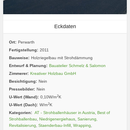
Eckdaten
Ort:
Perwarth
Fertigstellung:
2011
Bauweise:
Holzriegelbau mit Strohdämmung
Entwurf & Planung:
Bauatelier Schmelz & Salomon
Zimmerer:
Kreativer Holzbau GmbH
Besichtigung:
Nein
Pressebilder:
Nein
2
U-Wert (Wand):
0,10W/m
K
2
U-Wert (Dach):
W/m
K
Kategorien:
AT - Strohballenhäuser in Austria
,
Best of
Strohballenbau
,
Niedrigenergiehaus
,
Sanierung,
Revitalisierung
,
Staenderbau-Infill
,
Wrapping
,