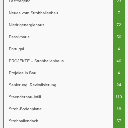
Lasttragend
23
Neues vom Strohballenbau
7
Niedrigenergiehaus
72
Passivhaus
56
Portugal
4
PROJEKTE – Strohballenhaus
46
Projekte in Bau
4
Sanierung, Revitalisierung
24
Staenderbau-Infill
110
Stroh-Bodenplatte
18
Strohballendach
57