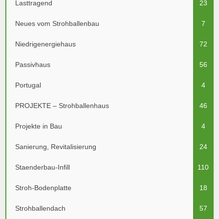
Lasttragend
23
Neues vom Strohballenbau
7
Niedrigenergiehaus
72
Passivhaus
56
Portugal
4
PROJEKTE – Strohballenhaus
46
Projekte in Bau
4
Sanierung, Revitalisierung
24
Staenderbau-Infill
110
Stroh-Bodenplatte
18
Strohballendach
57