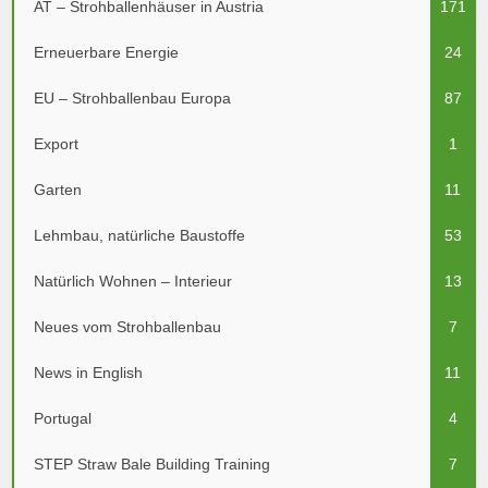
AT – Strohballenhäuser in Austria
171
Erneuerbare Energie
24
EU – Strohballenbau Europa
87
Export
1
Garten
11
Lehmbau, natürliche Baustoffe
53
Natürlich Wohnen – Interieur
13
Neues vom Strohballenbau
7
News in English
11
Portugal
4
STEP Straw Bale Building Training
7