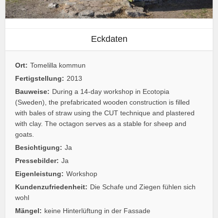
Eckdaten
Ort:
Tomelilla kommun
Fertigstellung:
2013
Bauweise:
During a 14-day workshop in Ecotopia
(Sweden), the prefabricated wooden construction is filled
with bales of straw using the CUT technique and plastered
with clay. The octagon serves as a stable for sheep and
goats.
Besichtigung:
Ja
Pressebilder:
Ja
Eigenleistung:
Workshop
Kundenzufriedenheit:
Die Schafe und Ziegen fühlen sich
wohl
Mängel:
keine Hinterlüftung in der Fassade