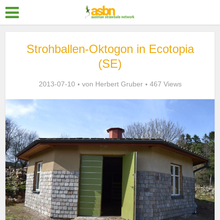
Strohballen-Oktogon in Ecotopia
(SE)
2013-07-10
von
Herbert Gruber
467 Views