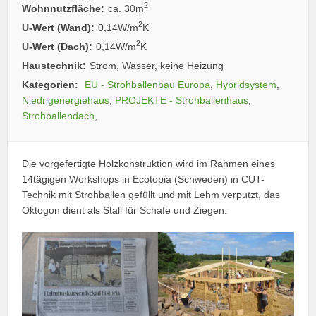
2
Wohnnutzfläche:
ca. 30m
2
U-Wert (Wand):
0,14W/m
K
2
U-Wert (Dach):
0,14W/m
K
Haustechnik:
Strom, Wasser, keine Heizung
Kategorien:
EU - Strohballenbau Europa
,
Hybridsystem
,
Niedrigenergiehaus
,
PROJEKTE - Strohballenhaus
,
Strohballendach
,
Die vorgefertigte Holzkonstruktion wird im Rahmen eines
14tägigen Workshops in Ecotopia (Schweden) in CUT-
Technik mit Strohballen gefüllt und mit Lehm verputzt, das
Oktogon dient als Stall für Schafe und Ziegen.