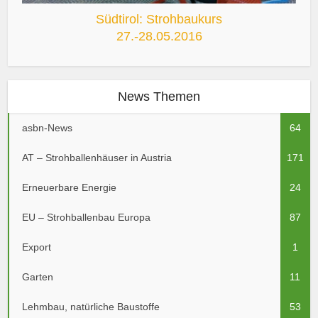
Südtirol: Strohbaukurs
27.-28.05.2016
News Themen
asbn-News
64
AT – Strohballenhäuser in Austria
171
Erneuerbare Energie
24
EU – Strohballenbau Europa
87
Export
1
Garten
11
Lehmbau, natürliche Baustoffe
53