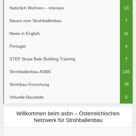
Natürlich Wohnen – Interieur
13
Neues vom Strohballenbau
7
News in English
11
Portugal
4
STEP Straw Bale Building Training
7
Strohballenbau ASBN
135
Strohbau-Forschung
78
Virtuelle Baustelle
5
Willkommen beim asbn – Österreichisches
Netzwerk für Strohballenbau