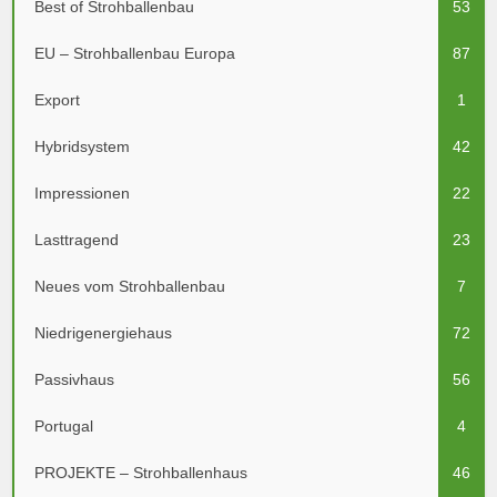
Best of Strohballenbau
53
EU – Strohballenbau Europa
87
Export
1
Hybridsystem
42
Impressionen
22
Lasttragend
23
Neues vom Strohballenbau
7
Niedrigenergiehaus
72
Passivhaus
56
Portugal
4
PROJEKTE – Strohballenhaus
46