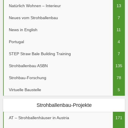
Natürlich Wohnen – Interieur
13
Neues vom Strohballenbau
7
News in English
11
Portugal
4
STEP Straw Bale Building Training
7
Strohballenbau ASBN
135
Strohbau-Forschung
78
Virtuelle Baustelle
5
Strohballenbau-Projekte
AT – Strohballenhäuser in Austria
171