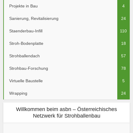
Projekte in Bau
4
Sanierung, Revitalisierung
24
Staenderbau-Infill
110
Stroh-Bodenplatte
18
Strohballendach
57
Strohbau-Forschung
78
Virtuelle Baustelle
5
Wrapping
24
Willkommen beim asbn – Österreichisches
Netzwerk für Strohballenbau