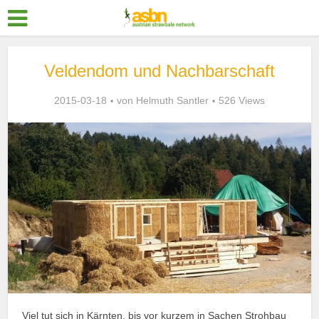
Veldendom und Nachbarschaft
2015-03-18
von
Helmuth Santler
526 Views
Viel tut sich in Kärnten, bis vor kurzem in Sachen Strohbau