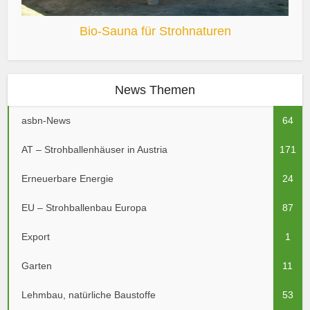
Bio-Sauna für Strohnaturen
News Themen
asbn-News
64
AT – Strohballenhäuser in Austria
171
Erneuerbare Energie
24
EU – Strohballenbau Europa
87
Export
1
Garten
11
Lehmbau, natürliche Baustoffe
53