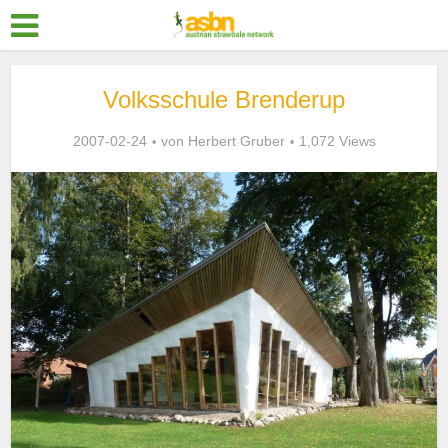
Volksschule Brenderup
2007-02-24
von
Herbert Gruber
1,072 Views