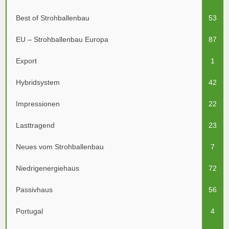
Best of Strohballenbau
53
EU – Strohballenbau Europa
87
Export
1
Hybridsystem
42
Impressionen
22
Lasttragend
23
Neues vom Strohballenbau
7
Niedrigenergiehaus
72
Passivhaus
56
Portugal
4