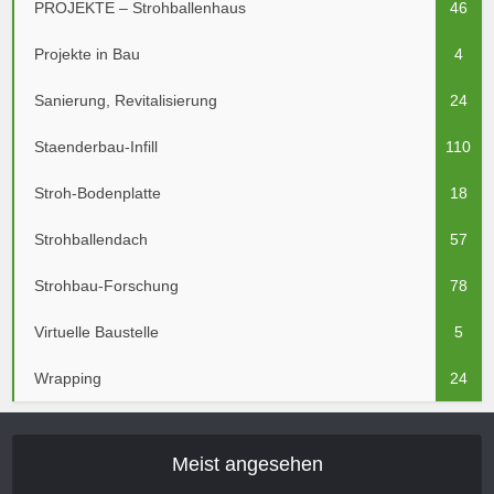
PROJEKTE – Strohballenhaus
46
Projekte in Bau
4
Sanierung, Revitalisierung
24
Staenderbau-Infill
110
Stroh-Bodenplatte
18
Strohballendach
57
Strohbau-Forschung
78
Virtuelle Baustelle
5
Wrapping
24
Meist angesehen