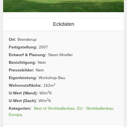
Eckdaten
Ort:
Brenderup
Fertigstellung:
2007
Entwurf & Planung:
Steen Moeller
Besichtigung:
Nein
Pressebilder:
Nein
Eigenleistung:
Workshop-Bau
2
Wohnnutzfläche:
162m
2
U-Wert (Wand):
W/m
K
2
U-Wert (Dach):
W/m
K
Kategorien:
Best of Strohballenbau
,
EU - Strohballenbau
Europa
,