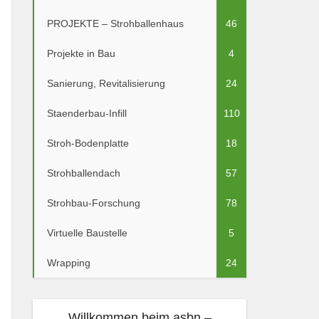
PROJEKTE – Strohballenhaus
46
Projekte in Bau
4
Sanierung, Revitalisierung
24
Staenderbau-Infill
110
Stroh-Bodenplatte
18
Strohballendach
57
Strohbau-Forschung
78
Virtuelle Baustelle
5
Wrapping
24
Willkommen beim asbn –