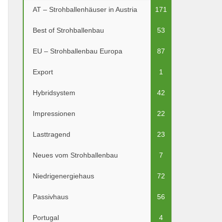
AT – Strohballenhäuser in Austria
171
Best of Strohballenbau
53
EU – Strohballenbau Europa
87
Export
1
Hybridsystem
42
Impressionen
22
Lasttragend
23
Neues vom Strohballenbau
7
Niedrigenergiehaus
72
Passivhaus
56
Portugal
4