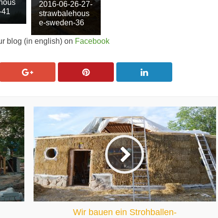
hous
2016-06-26-27-
-41
strawbalehous
e-sweden-36
ur blog (in english) on
Facebook
Wir bauen ein Strohballen-