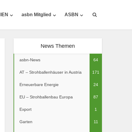
IEN
asbn Mitglied
ASBN
News Themen
asbn-News
64
AT – Strohballenhäuser in Austria
171
Erneuerbare Energie
24
EU – Strohballenbau Europa
87
Export
1
Garten
11