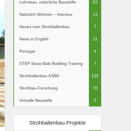
Lehmbau, natürliche Baustoffe
53
Natürlich Wohnen – Interieur
13
Neues vom Strohballenbau
7
News in English
11
Portugal
4
STEP Straw Bale Building Training
7
Strohballenbau ASBN
135
Strohbau-Forschung
78
Virtuelle Baustelle
5
Strohballenbau-Projekte