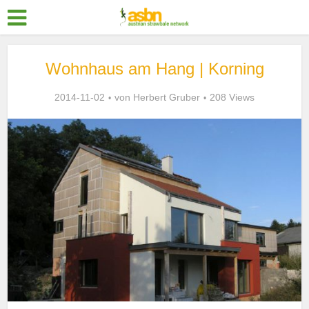
Wohnhaus am Hang | Korning
2014-11-02
von
Herbert Gruber
208 Views