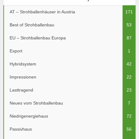
AT – Strohballenhäuser in Austria
171
Best of Strohballenbau
53
EU – Strohballenbau Europa
87
Export
1
Hybridsystem
42
Impressionen
22
Lasttragend
23
Neues vom Strohballenbau
7
Niedrigenergiehaus
72
Passivhaus
56