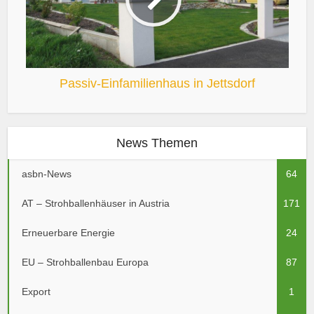
Passiv-Einfamilienhaus in Jettsdorf
News Themen
asbn-News
64
AT – Strohballenhäuser in Austria
171
Erneuerbare Energie
24
EU – Strohballenbau Europa
87
Export
1