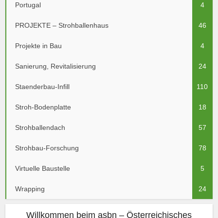
Portugal
4
PROJEKTE – Strohballenhaus
46
Projekte in Bau
4
Sanierung, Revitalisierung
24
Staenderbau-Infill
110
Stroh-Bodenplatte
18
Strohballendach
57
Strohbau-Forschung
78
Virtuelle Baustelle
5
Wrapping
24
Willkommen beim asbn – Österreichisches