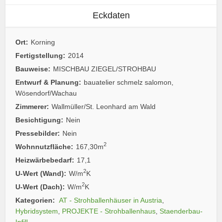
Eckdaten
Ort:
Korning
Fertigstellung:
2014
Bauweise:
MISCHBAU ZIEGEL/STROHBAU
Entwurf & Planung:
bauatelier schmelz salomon,
Wösendorf/Wachau
Zimmerer:
Wallmüller/St. Leonhard am Wald
Besichtigung:
Nein
Pressebilder:
Nein
2
Wohnnutzfläche:
167,30m
Heizwärbebedarf:
17,1
2
U-Wert (Wand):
W/m
K
2
U-Wert (Dach):
W/m
K
Kategorien:
AT - Strohballenhäuser in Austria
,
Hybridsystem
,
PROJEKTE - Strohballenhaus
,
Staenderbau-
Infill
,