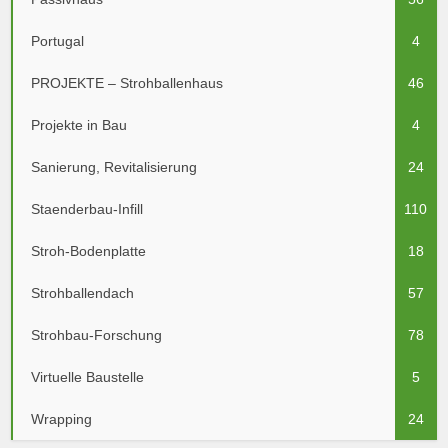
Portugal
4
PROJEKTE – Strohballenhaus
46
Projekte in Bau
4
Sanierung, Revitalisierung
24
Staenderbau-Infill
110
Stroh-Bodenplatte
18
Strohballendach
57
Strohbau-Forschung
78
Virtuelle Baustelle
5
Wrapping
24