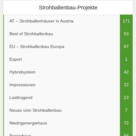
Strohballenbau-Projekte
AT – Strohballenhäuser in Austria
171
Best of Strohballenbau
53
EU – Strohballenbau Europa
87
Export
1
Hybridsystem
42
Impressionen
22
Lasttragend
23
Neues vom Strohballenbau
7
Niedrigenergiehaus
72
Passivhaus
56