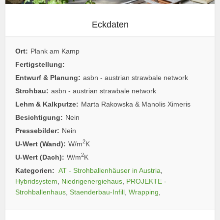
Eckdaten
Ort:
Plank am Kamp
Fertigstellung:
Entwurf & Planung:
asbn - austrian strawbale network
Strohbau:
asbn - austrian strawbale network
Lehm & Kalkputze:
Marta Rakowska & Manolis Ximeris
Besichtigung:
Nein
Pressebilder:
Nein
2
U-Wert (Wand):
W/m
K
2
U-Wert (Dach):
W/m
K
Kategorien:
AT - Strohballenhäuser in Austria
,
Hybridsystem
,
Niedrigenergiehaus
,
PROJEKTE -
Strohballenhaus
,
Staenderbau-Infill
,
Wrapping
,