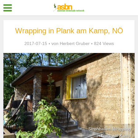
Wrapping in Plank am Kamp, NÖ
2017-07-15
von
Herbert Gruber
824 Views
Strohballen-Wrapping
in Gars am Kamp