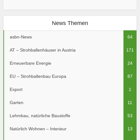
News Themen
asbn-News
64
AT – Strohballenhäuser in Austria
171
Erneuerbare Energie
24
EU – Strohballenbau Europa
87
Export
1
Garten
11
Lehmbau, natürliche Baustoffe
53
Natürlich Wohnen – Interieur
13