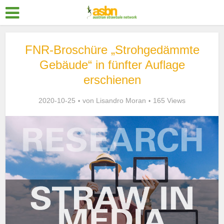
FNR-Broschüre „Strohgedämmte
Gebäude“ in fünfter Auflage
erschienen
2020-10-25
von
Lisandro Moran
165 Views