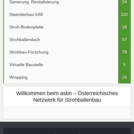
Sanierung, Revitalisierung
24
Staenderbau-Infill
110
Stroh-Bodenplatte
18
Strohballendach
57
Strohbau-Forschung
78
Virtuelle Baustelle
5
Wrapping
24
Willkommen beim asbn – Österreichisches
Netzwerk für Strohballenbau