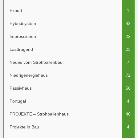
Export
1
Hybridsystem
42
Impressionen
22
Lasttragend
23
Neues vom Strohballenbau
7
Niedrigenergiehaus
72
Passivhaus
56
Portugal
4
PROJEKTE – Strohballenhaus
46
Projekte in Bau
4