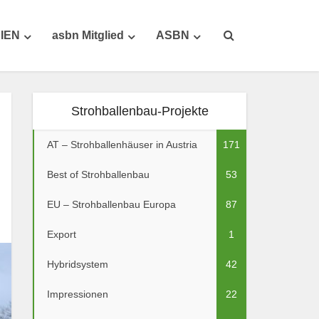
IEN
asbn Mitglied
ASBN
Strohballenbau-Projekte
AT – Strohballenhäuser in Austria
171
Best of Strohballenbau
53
EU – Strohballenbau Europa
87
Export
1
Hybridsystem
42
Impressionen
22