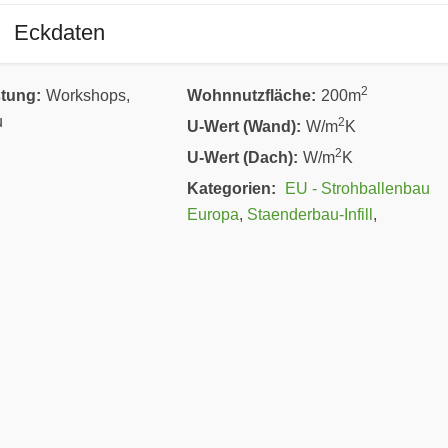
Eckdaten
2
stung:
Workshops,
Wohnnutzfläche:
200m
u
2
U-Wert (Wand):
W/m
K
2
U-Wert (Dach):
W/m
K
Kategorien:
EU - Strohballenbau
Europa
,
Staenderbau-Infill
,