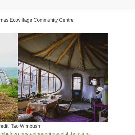
mas Ecovillage Community Centre
redit: Tao Wimbush
rombelow.com/a-pioneering-welsh-housing-