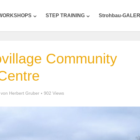
WORKSHOPS
STEP TRAINING
Strohbau-GALER
village Community
Centre
von
Herbert Gruber
902 Views