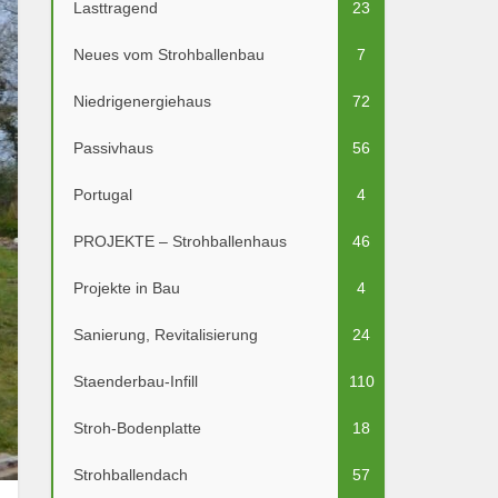
Lasttragend
23
Neues vom Strohballenbau
7
Niedrigenergiehaus
72
Passivhaus
56
Portugal
4
PROJEKTE – Strohballenhaus
46
Projekte in Bau
4
Sanierung, Revitalisierung
24
Staenderbau-Infill
110
Stroh-Bodenplatte
18
Strohballendach
57