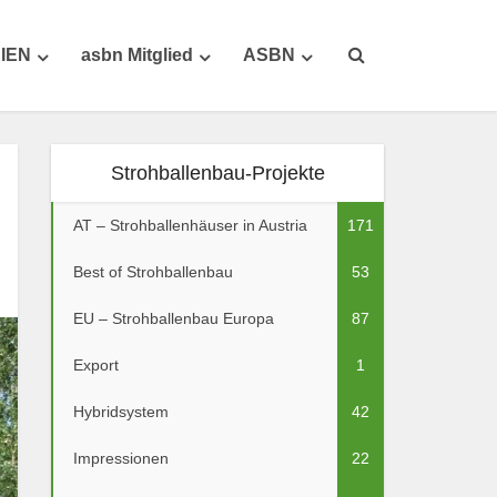
IEN
asbn Mitglied
ASBN
Strohballenbau-Projekte
AT – Strohballenhäuser in Austria
171
Best of Strohballenbau
53
EU – Strohballenbau Europa
87
Export
1
Hybridsystem
42
Impressionen
22