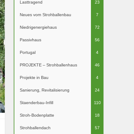
Lasttragend
23
Neues vom Strohballenbau
7
Niedrigenergiehaus
72
Passivhaus
56
Portugal
4
PROJEKTE – Strohballenhaus
46
Projekte in Bau
4
Sanierung, Revitalisierung
24
Staenderbau-Infill
110
Stroh-Bodenplatte
18
Strohballendach
57