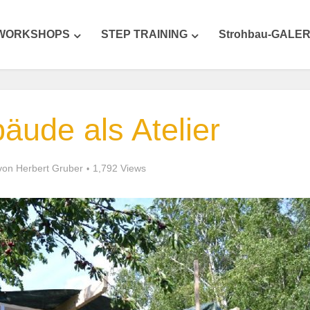
WORKSHOPS
STEP TRAINING
Strohbau-GALER
ude als Atelier
von
Herbert Gruber
1,792 Views