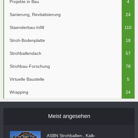
Projekte in Bau
4
Sanierung, Revitalisierung
24
Staenderbau-Infill
110
Stroh-Bodenplatte
18
Strohballendach
57
Strohbau-Forschung
78
Virtuelle Baustelle
5
Wrapping
24
Meist angesehen
ASBN Strohballen-, Kalk-