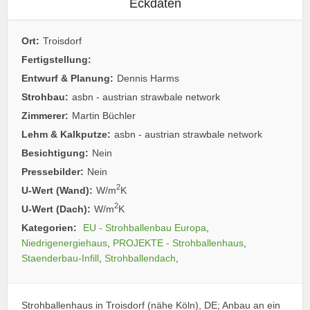
Eckdaten
Ort:
Troisdorf
Fertigstellung:
Entwurf & Planung:
Dennis Harms
Strohbau:
asbn - austrian strawbale network
Zimmerer:
Martin Büchler
Lehm & Kalkputze:
asbn - austrian strawbale network
Besichtigung:
Nein
Pressebilder:
Nein
2
U-Wert (Wand):
W/m
K
2
U-Wert (Dach):
W/m
K
Kategorien:
EU - Strohballenbau Europa
,
Niedrigenergiehaus
,
PROJEKTE - Strohballenhaus
,
Staenderbau-Infill
,
Strohballendach
,
Strohballenhaus in Troisdorf (nähe Köln), DE; Anbau an ein