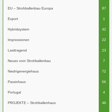
EU – Strohballenbau Europa
87
Export
1
Hybridsystem
42
Impressionen
22
Lasttragend
23
Neues vom Strohballenbau
7
Niedrigenergiehaus
72
Passivhaus
56
Portugal
4
PROJEKTE – Strohballenhaus
46