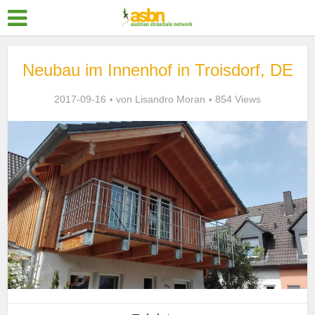
Neubau im Innenhof in Troisdorf, DE
2017-09-16
von
Lisandro Moran
854 Views