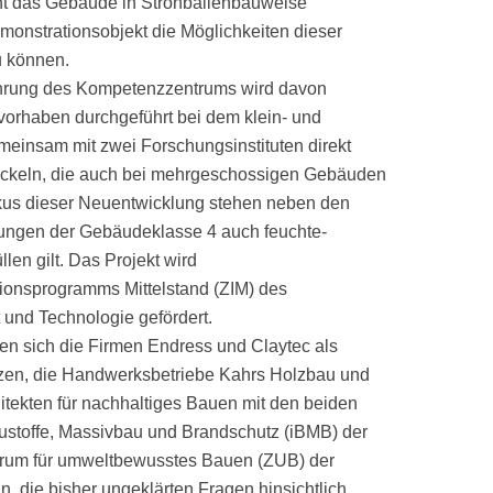
ant das Gebäude in Strohballenbauweise
onstrationsobjekt die Möglichkeiten dieser
u können.
ührung des Kompetenzzentrums wird davon
rhaben durchgeführt bei dem klein- und
einsam mit zwei Forschungsinstituten direkt
ickeln, die auch bei mehrgeschossigen Gebäuden
kus dieser Neuentwicklung stehen neben den
ungen der Gebäudeklasse 4 auch feuchte-
len gilt. Das Projekt wird
ionsprogramms Mittelstand (ZIM) des
 und Technologie gefördert.
n sich die Firmen Endress und Claytec als
tzen, die Handwerksbetriebe Kahrs Holzbau und
tekten für nachhaltiges Bauen mit den beiden
austoffe, Massivbau und Brandschutz (iBMB) der
rum für umweltbewusstes Bauen (ZUB) der
, die bisher ungeklärten Fragen hinsichtlich