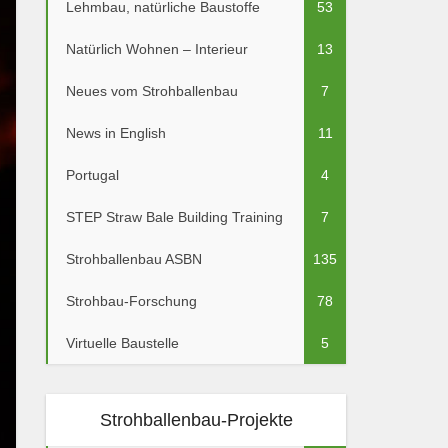
Lehmbau, natürliche Baustoffe
53
Natürlich Wohnen – Interieur
13
Neues vom Strohballenbau
7
News in English
11
Portugal
4
STEP Straw Bale Building Training
7
Strohballenbau ASBN
135
Strohbau-Forschung
78
Virtuelle Baustelle
5
Strohballenbau-Projekte