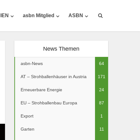
IEN
asbn Mitglied
ASBN
News Themen
asbn-News
64
AT – Strohballenhäuser in Austria
171
Erneuerbare Energie
24
EU – Strohballenbau Europa
87
Export
1
Garten
11