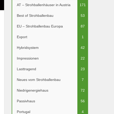
AT – Strohballenhäuser in Austria
171
Best of Strohballenbau
53
EU – Strohballenbau Europa
87
Export
1
Hybridsystem
42
Impressionen
22
Lasttragend
23
Neues vom Strohballenbau
7
Niedrigenergiehaus
72
Passivhaus
56
Portugal
4