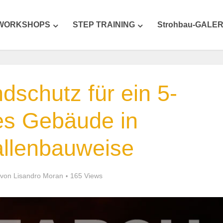
WORKSHOPS
STEP TRAINING
Strohbau-GALER
schutz für ein 5-
es Gebäude in
allenbauweise
von
Lisandro Moran
165 Views