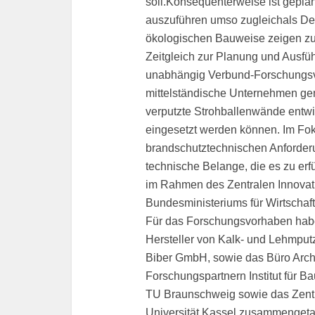
soll.Konsequenterweise ist gepl
auszuführen umso zugleichals Dem
ökologischen Bauweise zeigen z
Zeitgleich zur Planung und Ausf
unabhängig Verbund-Forschungsvo
mittelständische Unternehmen gem
verputzte Strohballenwände entw
eingesetzt werden können. Im Fo
brandschutztechnischen Anforder
technische Belange, die es zu erfül
im Rahmen des Zentralen Innovat
Bundesministeriums für Wirtschaft
Für das Forschungsvorhaben habe
Hersteller von Kalk- und Lehmpu
Biber GmbH, sowie das Büro Archi
Forschungspartnern Institut für B
TU Braunschweig sowie das Zent
Universität Kassel zusammengetan