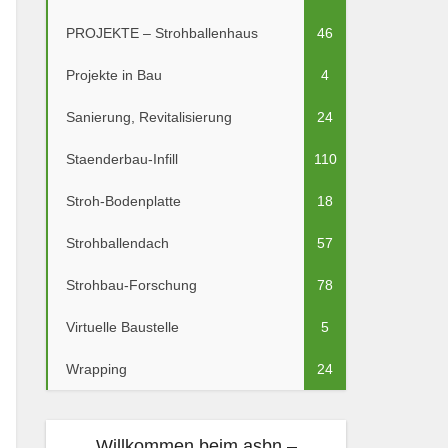
PROJEKTE – Strohballenhaus
46
Projekte in Bau
4
Sanierung, Revitalisierung
24
Staenderbau-Infill
110
Stroh-Bodenplatte
18
Strohballendach
57
Strohbau-Forschung
78
Virtuelle Baustelle
5
Wrapping
24
Willkommen beim asbn –