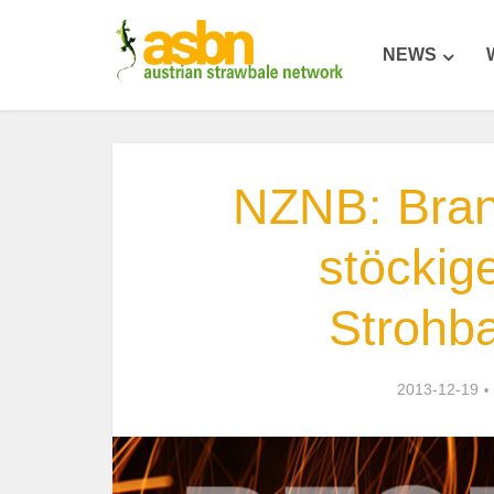
NEWS
NZNB: Brand
stöckig
Strohb
2013-12-19