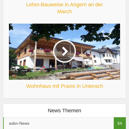
Lehm-Bauweise in Angern an der
March
Wohnhaus mit Praxis in Unterach
News Themen
asbn-News
64