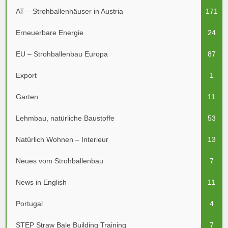
AT – Strohballenhäuser in Austria
171
Erneuerbare Energie
24
EU – Strohballenbau Europa
87
Export
1
Garten
11
Lehmbau, natürliche Baustoffe
53
Natürlich Wohnen – Interieur
13
Neues vom Strohballenbau
7
News in English
11
Portugal
4
STEP Straw Bale Building Training
7