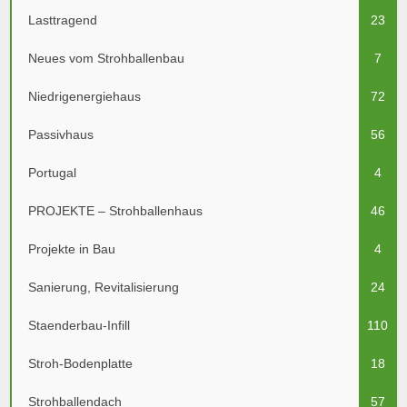
Lasttragend
23
Neues vom Strohballenbau
7
Niedrigenergiehaus
72
Passivhaus
56
Portugal
4
PROJEKTE – Strohballenhaus
46
Projekte in Bau
4
Sanierung, Revitalisierung
24
Staenderbau-Infill
110
Stroh-Bodenplatte
18
Strohballendach
57