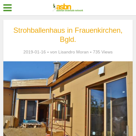
Strohballenhaus in Frauenkirchen,
Bgld.
2019-01-16
von
Lisandro Moran
735 Views